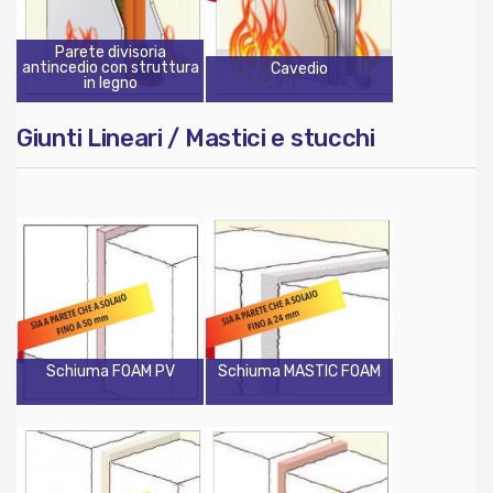
Parete divisoria
antincedio con struttura
Cavedio
in legno
Giunti Lineari / Mastici e stucchi
Schiuma FOAM PV
Schiuma MASTIC FOAM