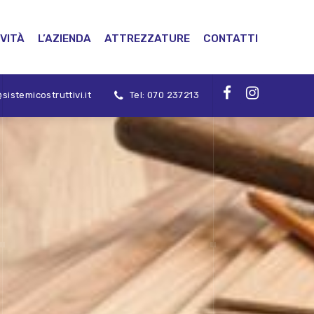
VITÀ
L’AZIENDA
ATTREZZATURE
CONTATTI
sistemicostruttivi.it
Tel: 070 237213