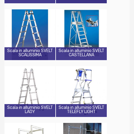
Scala in alluminio SVELT
Scala in alluminio SVELT
SCALISSIMA
CASTELLANA
Scala in alluminio SVELT
Scala in alluminio SVELT
LADY
TELEFLY LIGHT