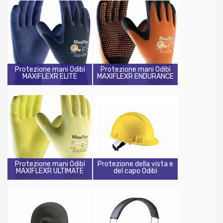
Protezione mani Odibì
Protezione mani Odibì
MAXIFLEXR ELITE
MAXIFLEXR ENDURANCE
Protezione mani Odibì
Protezione della vista e
MAXIFLEXR ULTIMATE
del capo Odibì