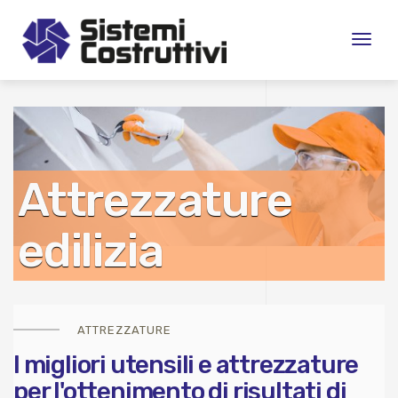
Toggl
naviga
Attrezzature
edilizia
ATTREZZATURE
I migliori utensili e attrezzature
per l'ottenimento di risultati di