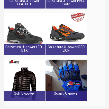
Calzatura U-power
Calzatura U-power HELL-
FLATOUT
GRIP
Calzatura U-power LED-
Calzatura U-power RED
GTX
LION
Golf U-power
Guanti U-power