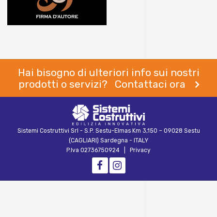
Hai bisogno di ulteriori info sui nostri
prodotti o servizi? Contattaci ora
Sistemi Costruttivi Srl - S.P. Sestu-Elmas Km 3,150 – 09028 Sestu
(CAGLIARI) Sardegna - ITALY
P.Iva 02736750924 |
Privacy