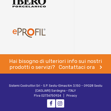
Hai bisogno di ulteriori info sui nostri
prodotti o servizi? Contattaci ora
Sistemi Costruttivi Srl - S.P. Sestu-Elmas Km 3,150 – 09028 Sestu
(CAGLIARI) Sardegna - ITALY
P.Iva 02736750924 |
Privacy